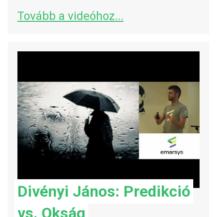
Tovább a videóhoz...
Divényi János: Predikció
vs. Okság