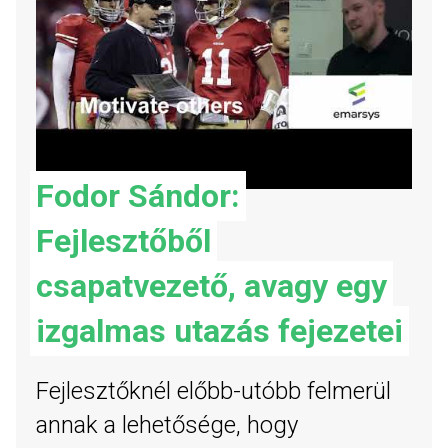
Fodor Sándor:
Fejlesztőből
csapatvezető, avagy egy
izgalmas utazás fejezetei
Fejlesztőknél előbb-utóbb felmerül
annak a lehetősége, hogy