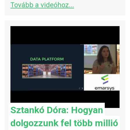
Tovább a videóhoz...
Sztankó Dóra: Hogyan
dolgozzunk fel több millió