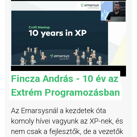
Fincza András - 10 év az
Extrém Programozásban
Az Emarsysnál a kezdetek óta
komoly hívei vagyunk az XP-nek, és
nem csak a fejlesztők, de a vezetők