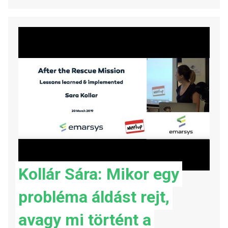
Kollár Sára: Mikor egy
probléma áldást rejt,
avagy mi történt a